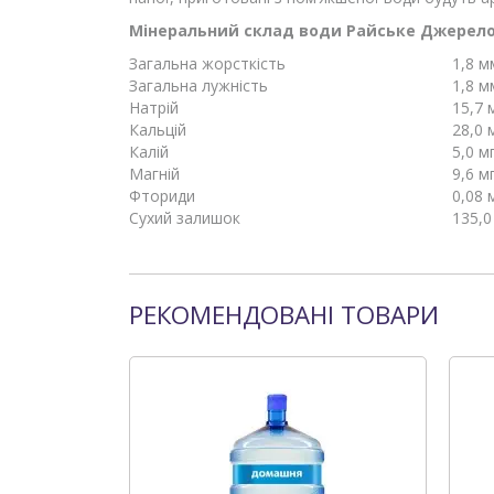
Мінеральний склад води Райське Джерел
Загальна жорсткість
1,8 
Загальна лужність
1,8 
Натрій
15,7 
Кальцій
28,0 
Калій
5,0 м
Магній
9,6 м
Фториди
0,08 
Сухий залишок
135,0
РЕКОМЕНДОВАНІ ТОВАРИ