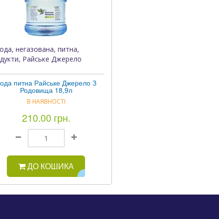
ода, негазована, питна,
дукти, Райське Джерело
ода питна Райське Джерело З
Родовища 18,9л
В НАЯВНОСТІ
210.00 грн.
ДО КОШИКА