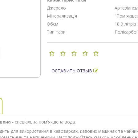
Джерело
Артезіансь
Мінерализація
"Пом'якшен
Обєм
18,9 літрів
Тип тари
Полікарбо
ОСТАВИТЬ ОТЗЫВ
кшена
- спеціальна пом'якшена вода.
ходить для використання в кавоварках, кавових машинах та чайник
 ароматними та насиченими. Насолоджуйтесь смаком улюблених на