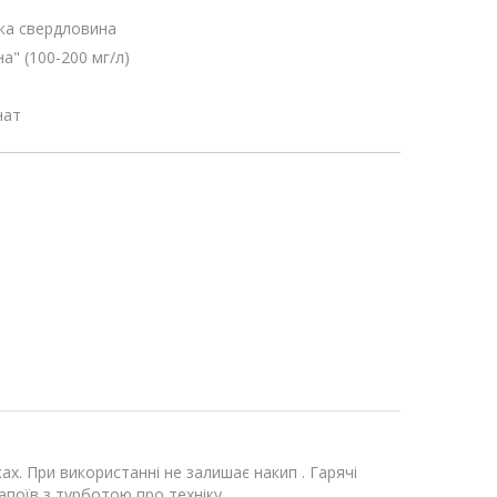
ка свердловина
а" (100-200 мг/л)
нат
ах. При використанні не залишає накип . Гарячі
поїв з турботою про техніку .