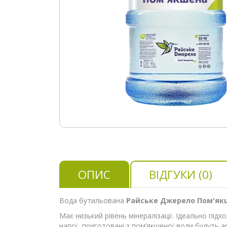
ОПИС
ВІДГУКИ (0)
Вода бутильована
Райське Джерело Пом'я
Має низький рівень мінералізації. Ідеально під
напої, приготовані з пом’якшеної води будуть