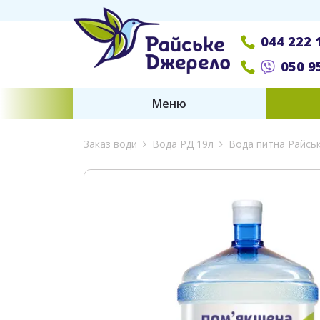
044 222 
050 9
Меню
Заказ води
Вода РД 19л
Вода питна Райсь