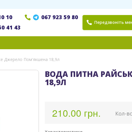
10 10
067 923 59 80
Передзвоніть мен
50 41 43
ке Джерело Пом'якшена 18,9л
ВОДА ПИТНА РАЙСЬ
18,9Л
210.00 грн.
Кoл-в
Характеристики