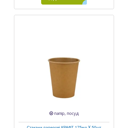
папір, посуд
Стакани паперові КРАФТ 175мл X 50шт