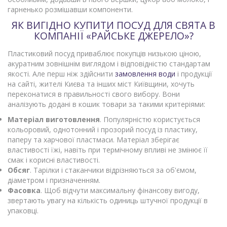
гарненько розмішавши компоненти.
ЯК ВИГІДНО КУПИТИ ПОСУД ДЛЯ СВЯТА В
КОМПАНІЇ «РАЙСЬКЕ ДЖЕРЕЛО»?
Пластиковий посуд приваблює покупців низькою ціною,
акуратним зовнішнім виглядом і відповідністю стандартам
якості. Але перш ніж здійснити
замовлення води
і продукції
на сайті, жителі Києва та інших міст Київщини, хочуть
переконатися в правильності свого вибору. Вони
аналізують додані в кошик товари за такими критеріями:
Матеріал виготовлення
. Популярністю користується
кольоровий, однотонний і прозорий посуд із пластику,
паперу та харчової пластмаси. Матеріал зберігає
властивості їжі, навіть при термічному впливі не змінює її
смак і корисні властивості.
Обсяг
. Тарілки і стаканчики відрізняються за об'ємом,
діаметром і призначенням.
Фасовка
. Щоб відчути максимальну фінансову вигоду,
звертають увагу на кількість одиниць штучної продукції в
упаковці.