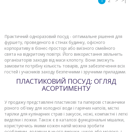
1
2
>
>|
Практичний одноразовий посуд - оптимальне рішення для
фуршету, проведеного в стінах будинку, офісного
корпоративу в бізнес-просторі або виїзного сімейного
свята на відкритому повітрі. Його використання звільнить
організаторів заходів від маси клопоту. Вони зможуть
замовити потрібну кількість товарів, для забезпечення всіх
гостей і учасників заходу безпечними і зручними приладами.
ПЛАСТИКОВИЙ ПОСУД: ОГЛЯД
АСОРТИМЕНТУ
У продажу представлені пластикові та паперові стаканчики
різного об'єму для холодної води і гарячих напоїв, місткі
тарілки для кулінарних страв і закусок, ножі, компактні і легкі
виделки і ложки. Також є в каталозі функціональні мішалки,
користуючись якими кожен напій можна зробити
особливим, додавши в нього вершки, цукор або молоко, і