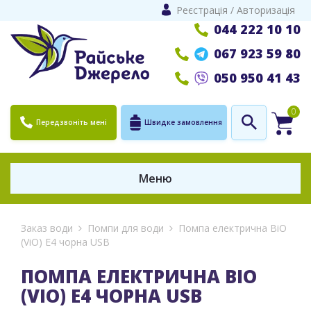
Реєстрація
/
Авторизація
044 222 10 10
067 923 59 80
050 950 41 43
0
Передзвоніть мені
Швидке замовлення
Меню
Заказ води
Помпи для води
Помпа електрична ВіО
(ViO) E4 чорна USB
ПОМПА ЕЛЕКТРИЧНА ВІО
(VIO) E4 ЧОРНА USB