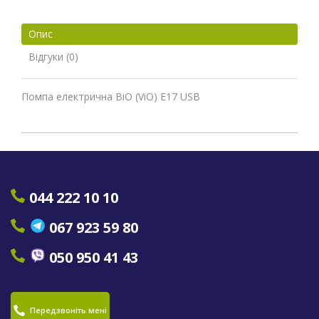
Опис
Відгуки (0)
Помпа електрична ВіО (ViO) E17 USB
044 222 10 10
067 923 59 80
050 950 41 43
Передзвоніть мені