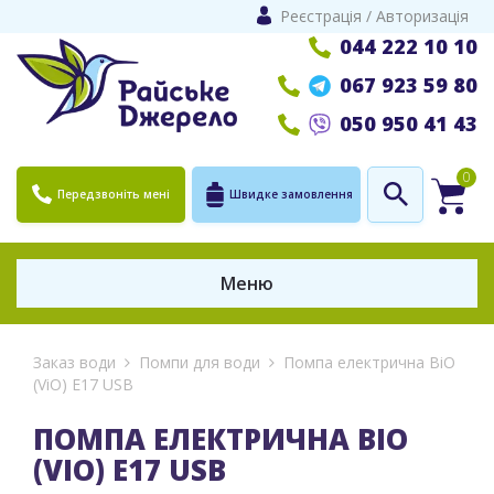
Реєстрація
/
Авторизація
044 222 10 10
067 923 59 80
050 950 41 43
0
Передзвоніть мені
Швидке замовлення
Меню
Заказ води
Помпи для води
Помпа електрична ВіО
(ViO) E17 USB
ПОМПА ЕЛЕКТРИЧНА ВІО
(VIO) E17 USB