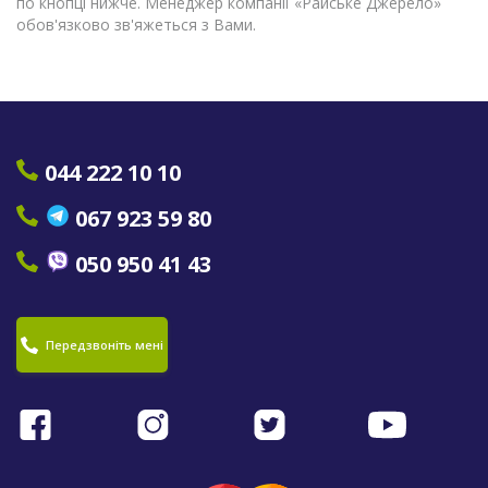
по кнопці нижче. Менеджер компанії «Райське Джерело»
обов'язково зв'яжеться з Вами.
044 222 10 10
067 923 59 80
050 950 41 43
Передзвоніть мені