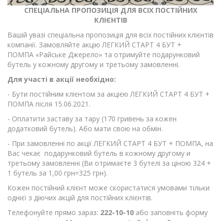
СПЕЦІАЛЬНА ПРОПОЗИЦІЯ ДЛЯ ВСІХ ПОСТІЙНИХ
КЛІЄНТІВ
Вашій увазі спеціальна пропозиція для всіх постійних клієнтів
компанії. Замовляйте акцію ЛЕГКИЙ СТАРТ 4 БУТ +
ПОМПА «Райське Джерело» та отримуйте подарунковий
бутель у кожному другому и третьому замовленні.
Для участі в акції необхідно:
- Бути постійним клієнтом за акцією ЛЕГКИЙ СТАРТ 4 БУТ +
ПОМПА після 15.06.2021.
- Оплатити заставу за тару (170 гривень за кожен
додатковий бутель). Або мати свою на обмін.
- При замовленні по акції ЛЕГКИЙ СТАРТ 4 БУТ + ПОМПА, на
Вас чекає подарунковий бутель в кожному другому и
третьому замовленні (Ви отримаєте 3 бутелі за ціною 324 +
1 бутель за 1,00 грн=325 грн).
Кожен постійний клієнт може скористатися умовами тільки
однієї з діючих акцій для постійних клієнтів.
Телефонуйте прямо зараз:
222-10-10
або заповніть форму