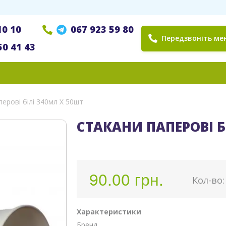
10 10
067 923 59 80
Передзвоніть мен
50 41 43
ерові білі 340мл X 50шт
СТАКАНИ ПАПЕРОВІ Б
90.00 грн.
Кoл-во
Характеристики
Бренд