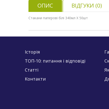
ОПИС
ВІДГУКИ (0)
Стакани паперові білі 340мл X 50шт
Історія
Га
ТОП-10: питання і відповіді
С
Статті
Як
Контакти
Д