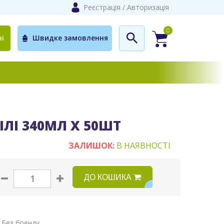
Реєстрація
/
Авторизація
0
і
Швидке замовлення
ІЛІ 340МЛ X 50ШТ
ЗАЛИШОК:
В НАЯВНОСТІ
ДО КОШИКА
:
Без бренду