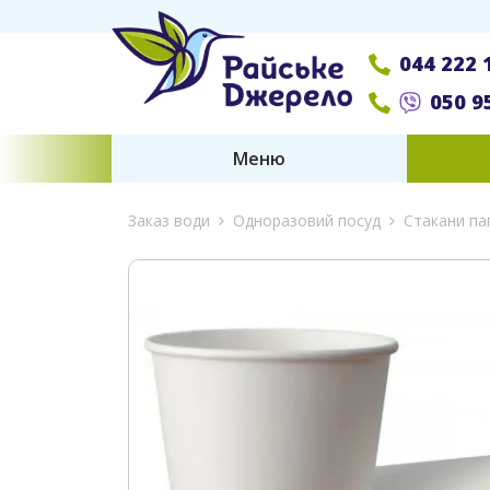
044 222 
050 9
Меню
Заказ води
Одноразовий посуд
Стакани пап