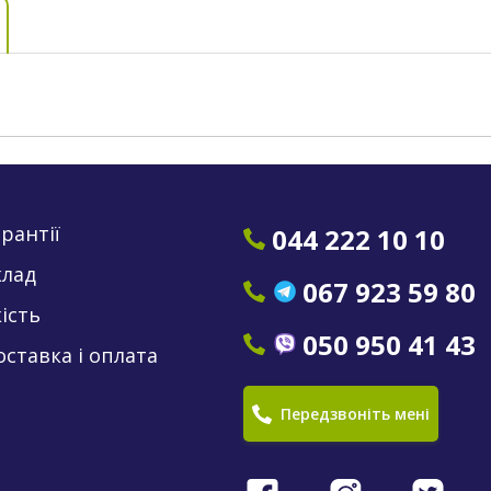
рантії
044 222 10 10
клад
067 923 59 80
ість
050 950 41 43
оставка і оплата
Передзвоніть мені