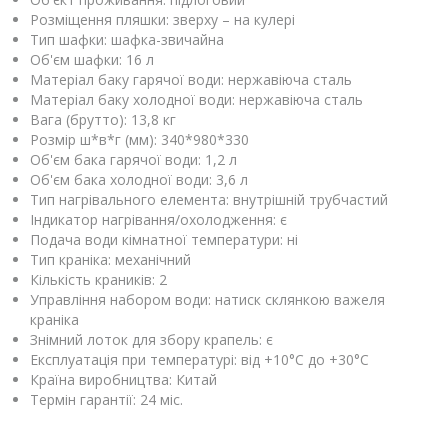
Розміщення пляшки: зверху – на кулері
Тип шафки: шафка-звичайна
Об'єм шафки: 16 л
Матеріал баку гарячої води: нержавіюча сталь
Матеріал баку холодної води: нержавіюча сталь
Вага (брутто): 13,8 кг
Розмір ш*в*г (мм): 340*980*330
Об'єм бака гарячої води: 1,2 л
Об'єм бака холодної води: 3,6 л
Тип нагрівального елемента: внутрішній трубчастий
Індикатор нагрівання/охолодження: є
Подача води кімнатної температури: ні
Тип краніка: механічний
Кількість краників: 2
Управління набором води: натиск склянкою важеля
краніка
Знімний лоток для збору крапель: є
Експлуатація при температурі: від +10°C до +30°C
Країна виробництва: Китай
Термін гарантії: 24 міс.