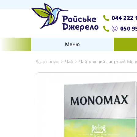
044 222 
050 9
Меню
Заказ води
Чай
Чай зелений листовий Моно