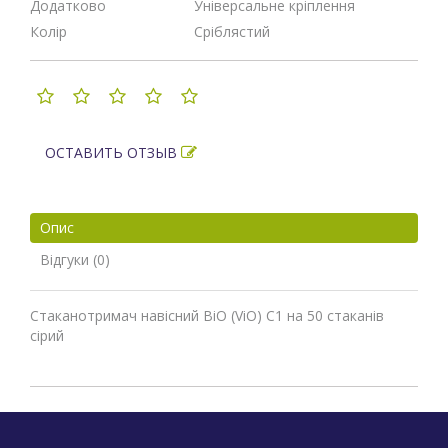
Додатково
Універсальне кріплення
Колір
Сріблястий
ОСТАВИТЬ ОТЗЫВ
Опис
Відгуки (0)
Стаканотримач навісний ВіО (ViO) С1 на 50 стаканів
сірий