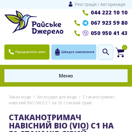
Реєстрація
/
Авторизація
044 222 10 10
067 923 59 80
050 950 41 43
0
Передзвоніть мені
Швидке замовлення
Меню
Заказ води
Аксесуари для води
Стаканотримач
навісний ВіО (ViO) С1 на 50 стаканів сірий
СТАКАНОТРИМАЧ
НАВІСНИЙ ВІО (VIO) С1 НА