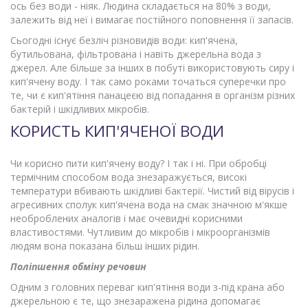
ось без води - ніяк. Людина складається на 80% з води,
залежить від неї і вимагає постійного поповнення її запасів.
Сьогодні існує безліч різновидів води: кип'ячена,
бутильована, фільтрована і навіть джерельна вода з
джерел. Але більше за інших в побуті використовують сиру і
кип'ячену воду. І так само роками точаться суперечки про
те, чи є кип'ятіння панацеєю від попадання в організм різних
бактерій і шкідливих мікробів.
КОРИСТЬ КИП'ЯЧЕНОЇ ВОДИ
Чи корисно пити кип'ячену воду? І так і ні. При обробці
термічним способом вода знезаражується, високі
температури вбивають шкідливі бактерії. Чистий від вірусів і
агресивних сполук кип'ячена вода на смак значною м'якше
необроблених аналогів і має очевидні корисними
властивостями. Чутливим до мікробів і мікроорганізмів
людям вона показана більш інших рідин.
Поліпшення обміну речовин
Одним з головних переваг кип'ятіння води з-під крана або
джерельною є те, що знезаражена рідина допомагає