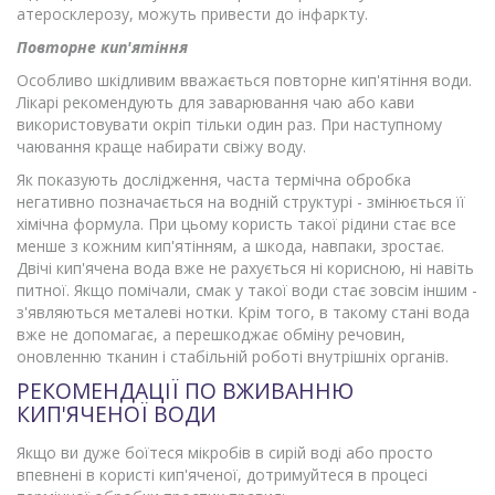
атеросклерозу, можуть привести до інфаркту.
Повторне кип'ятіння
Особливо шкідливим вважається повторне кип'ятіння води.
Лікарі рекомендують для заварювання чаю або кави
використовувати окріп тільки один раз. При наступному
чаювання краще набирати свіжу воду.
Як показують дослідження, часта термічна обробка
негативно позначається на водній структурі - змінюється її
хімічна формула. При цьому користь такої рідини стає все
менше з кожним кип'ятінням, а шкода, навпаки, зростає.
Двічі кип'ячена вода вже не рахується ні корисною, ні навіть
питної. Якщо помічали, смак у такої води стає зовсім іншим -
з'являються металеві нотки. Крім того, в такому стані вода
вже не допомагає, а перешкоджає обміну речовин,
оновленню тканин і стабільній роботі внутрішніх органів.
РЕКОМЕНДАЦІЇ ПО ВЖИВАННЮ
КИП'ЯЧЕНОЇ ВОДИ
Якщо ви дуже боїтеся мікробів в сирій воді або просто
впевнені в користі кип'яченої, дотримуйтеся в процесі