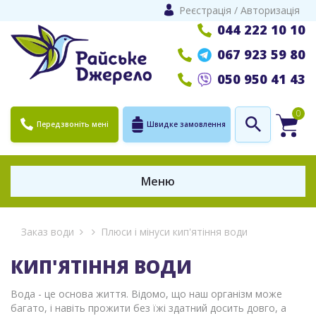
Реєстрація
/
Авторизація
044 222 10 10
067 923 59 80
050 950 41 43
0
Передзвоніть мені
Швидке замовлення
Меню
Заказ води
Плюси і мінуси кип'ятіння води
КИП'ЯТІННЯ ВОДИ
Вода - це основа життя. Відомо, що наш організм може
багато, і навіть прожити без їжі здатний досить довго, а