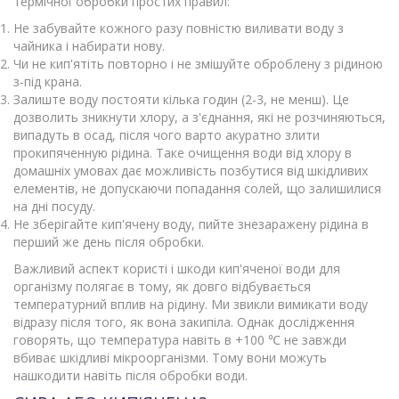
термічної обробки простих правил:
Не забувайте кожного разу повністю виливати воду з
чайника і набирати нову.
Чи не кип'ятіть повторно і не змішуйте оброблену з рідиною
з-під крана.
Залиште воду постояти кілька годин (2-3, не менш). Це
дозволить зникнути хлору, а з'єднання, які не розчиняються,
випадуть в осад, після чого варто акуратно злити
прокипяченную рідина. Таке очищення води від хлору в
домашніх умовах дає можливість позбутися від шкідливих
елементів, не допускаючи попадання солей, що залишилися
на дні посуду.
Не зберігайте кип'ячену воду, пийте знезаражену рідина в
перший же день після обробки.
Важливий аспект користі і шкоди кип'яченої води для
організму полягає в тому, як довго відбувається
температурний вплив на рідину. Ми звикли вимикати воду
відразу після того, як вона закипіла. Однак дослідження
говорять, що температура навіть в +100 ℃ не завжди
вбиває шкідливі мікроорганізми. Тому вони можуть
нашкодити навіть після обробки води.