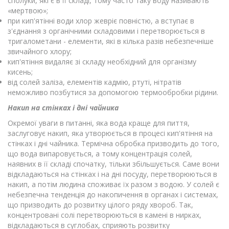
сполуки, які є в її складі, тому часто таку воду називають
«мертвою»;
при кип'ятінні води хлор жевріє повністю, а вступає в
з'єднання з органічними складовими і перетворюється в
тригалометани - елементи, які в кілька разів небезпечніше
звичайного хлору;
кип'ятіння видаляє зі складу необхідний для організму
кисень;
від солей заліза, елементів кадмію, ртуті, нітратів
неможливо позбутися за допомогою термообробки рідини.
Накип на стінках і дні чайника
Окремої уваги в питанні, яка вода краще для пиття,
заслуговує накип, яка утворюється в процесі кип'ятіння на
стінках і дні чайника. Термічна обробка призводить до того,
що вода випаровується, а тому концентрація солей,
наявних в її складі спочатку, тільки збільшується. Саме вони
відкладаються на стінках і на дні посуду, перетворюються в
накип, а потім людина споживає їх разом з водою. У солей є
небезпечна тенденція до накопичення в органах і системах,
що призводить до розвитку цілого ряду хвороб. Так,
концентровані солі перетворюються в камені в нирках,
відкладаються в суглобах, сприяють розвитку