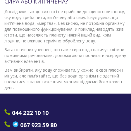
СИРА АБО КИП'ЯЧЕНА?
Дослідники так до сих пір і не прийшли до єдиного висновку,
яку воду треба пити, кип'ячену або сиру. Існує думка, що
кип'ячена вода, «мертва», без кисню, не потрібна організму
для повноцінного функціонування. У приклад наводять живі
істоти, що населяють планету: ніякий інший вид, крім
людини, не вживає термічно оброблену воду.
Багато вчених упевнені, що саме сира вода насичує клітини
поживними речовинами, допомагаючи проникати всередину
активних елементів.
Вам вибирати, яку воду споживати, у кожної є свої плюси і
мінуси, але пам'ятайте, що без води організм не здатний
впоратися з навантаженням, якої ми піддаємо його кожен
день.
044 222 10 10
067 923 59 80