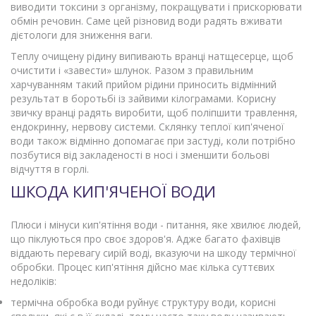
виводити токсини з організму, покращувати і прискорювати
обмін речовин. Саме цей різновид води радять вживати
дієтологи для зниження ваги.
Теплу очищену рідину випивають вранці натщесерце, щоб
очистити і «завести» шлунок. Разом з правильним
харчуванням такий прийом рідини приносить відмінний
результат в боротьбі із зайвими кілограмами. Корисну
звичку вранці радять виробити, щоб поліпшити травлення,
ендокринну, нервову системи. Склянку теплої кип'яченої
води також відмінно допомагає при застуді, коли потрібно
позбутися від закладеності в носі і зменшити больові
відчуття в горлі.
ШКОДА КИП'ЯЧЕНОЇ ВОДИ
Плюси і мінуси кип'ятіння води - питання, яке хвилює людей,
що піклуються про своє здоров'я. Адже багато фахівців
віддають перевагу сирій воді, вказуючи на шкоду термічної
обробки. Процес кип'ятіння дійсно має кілька суттєвих
недоліків:
термічна обробка води руйнує структуру води, корисні