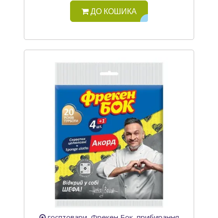
ДО КОШИКА
госптовари, Фрекен Бок, прибирання