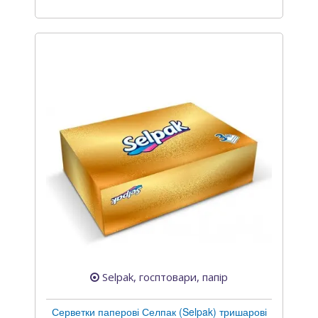
Selpak, госптовари, папір
Серветки паперові Селпак (Selpak) тришарові