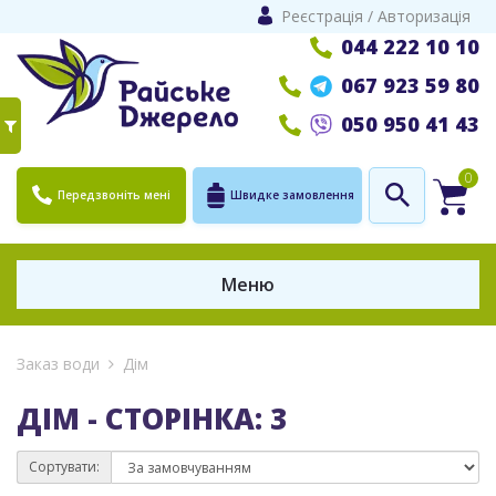
Реєстрація
/
Авторизація
044 222 10 10
067 923 59 80
050 950 41 43
0
Передзвоніть мені
Швидке замовлення
Меню
Заказ води
Дім
ДІМ - СТОРІНКА: 3
Сортувати: